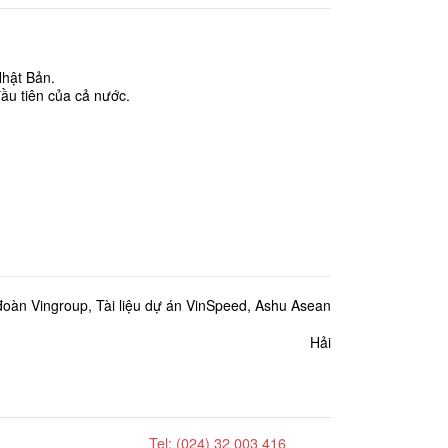
Nhật Bản.
đầu tiên của cả nước.
đoàn Vingroup, Tài liệu dự án VinSpeed, Ashu Asean
Hải
Tel: (024) 32 003 416