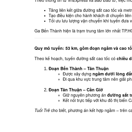
Theo thông tin từ 
VnExpress
 và 
Báo Đầu tư
, việc m
Tăng liên kết giữa đường sắt cao tốc và metr
Tạo điều kiện cho hành khách di chuyển liên
Tối ưu lưu lượng vận chuyển khi tuyến đưa 
Ga Bến Thành hiện là trạm trung tâm lớn nhất TP.HCM
Quy mô tuyến: 53 km, gồm đoạn ngầm và cao tố
Theo kế hoạch, tuyến đường sắt cao tốc có 
chiều d
Đoạn Bến Thành – Tân Thuận
Được xây dựng 
ngầm dưới lòng đấ
Đi qua khu vực trung tâm nên giải 
Đoạn Tân Thuận – Cần Giờ
Giữ nguyên phương án 
đường sắt t
Kết nối trực tiếp với khu đô thị biển
Tuổi Trẻ
 cho biết, phương án kết hợp ngầm – trên ca