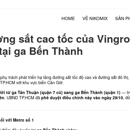
HOME
VỀ NIKOMIX
SẢN P
g sắt cao tốc của Vingrou
 tại ga Bến Thành
phụ trách phát triển hạ tầng đường sắt tốc độ cao và đường sắt đô thị
m TP.HCM với khu vực biển Cần Giờ.
ời từ ga Tân Thuận (quận 7 cũ) sang ga Bến Thành (quận 1)
 — tr
iên
. UBND TP.HCM đã 
phê duyệt điều chỉnh này vào ngày 29/10
, đ
ối với Metro số 1