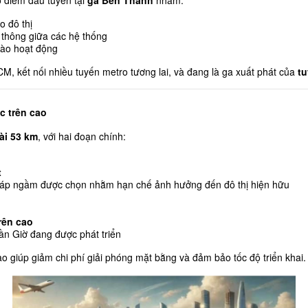
ở điểm đầu tuyến tại 
ga Bến Thành
 nhằm:
o đô thị
 thông giữa các hệ thống
vào hoạt động
, kết nối nhiều tuyến metro tương lai, và đang là ga xuất phát của 
tu
c trên cao
ài 53 km
, với hai đoạn chính:
t
pháp ngầm được chọn nhằm hạn chế ảnh hưởng đến đô thị hiện hữu
rên cao
 Cần Giờ đang được phát triển
o giúp giảm chi phí giải phóng mặt bằng và đảm bảo tốc độ triển khai.