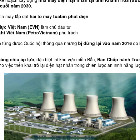
 kế hoạch xây dựng 
nhà máy điện hạt nhân tại tỉnh Khánh Hòa (trư
 cuối năm 2030
.
hà máy lắp đặt 
hai tổ máy tuabin phát điện
:
lực Việt Nam (EVN)
 làm chủ đầu tư
hí Việt Nam (PetroVietnam)
 phụ trách
ận từng được Quốc hội thông qua nhưng 
bị dừng lại vào năm 2016
 do
àng chịu áp lực
, đặc biệt tại khu vực miền Bắc, 
Ban Chấp hành Trun
o việc triển khai trở lại điện hạt nhân trong chiến lược an ninh năng lư