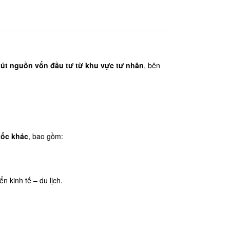
hút nguồn vốn đầu tư từ khu vực tư nhân
, bên 
tốc khác
, bao gồm:
n kinh tế – du lịch.