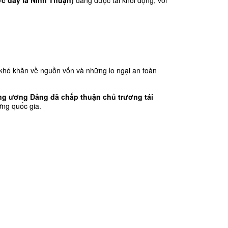
ớc đây là Ninh Thuận)
 đang được tái khởi động, với 
 khó khăn về nguồn vốn và những lo ngại an toàn 
g ương Đảng đã chấp thuận chủ trương tái 
ợng quốc gia.