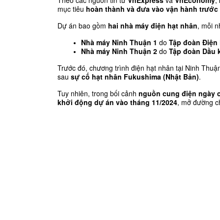
Theo các nguồn tin từ 
VnExpress
 và 
VnEconomy
,
mục tiêu 
hoàn thành và đưa vào vận hành trước
Dự án bao gồm 
hai nhà máy điện hạt nhân
, mỗi n
Nhà máy Ninh Thuận 1
 do 
Tập đoàn Điện 
Nhà máy Ninh Thuận 2
 do 
Tập đoàn Dầu k
Trước đó, chương trình điện hạt nhân tại Ninh Thu
sau 
sự cố hạt nhân Fukushima (Nhật Bản)
.
Tuy nhiên, trong bối cảnh 
nguồn cung điện ngày c
khởi động dự án vào tháng 11/2024
, mở đường ch