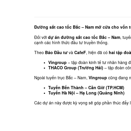
Đường sắt cao tốc Bắc – Nam mở cửa cho vốn 
Đối với 
dự án đường sắt cao tốc Bắc – Nam
, tuyế
cạnh các hình thức đầu tư truyền thống.
Theo 
Báo Đầu tư
 và 
CafeF
, hiện đã có 
hai tập đo
Vingroup
 – tập đoàn kinh tế tư nhân hàng 
THACO Group (Trường Hải)
 – tập đoàn cô
Ngoài tuyến trục Bắc – Nam, 
Vingroup
 cũng đang n
Tuyến Bến Thành – Cần Giờ (TP.HCM)
Tuyến Hà Nội – Hạ Long (Quảng Ninh)
Các dự án này được kỳ vọng sẽ góp phần thúc đẩy liê